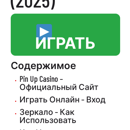
ИГРАТЬ
Содержимое
Pin Up Casino –
Официальный Сайт
Играть Онлайн – Вход
Зеркало – Как
Использовать