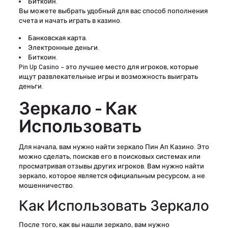
Биткоин.
Вы можете выбрать удобный для вас способ пополнения
счета и начать играть в казино.
Банковская карта.
Электронные деньги.
Биткоин.
Pin Up Casino – это лучшее место для игроков, которые
ищут развлекательные игры и возможность выиграть
деньги.
Зеркало – Как
Использовать
Для начала, вам нужно найти зеркало Пин Ап Казино. Это
можно сделать, поискав его в поисковых системах или
просматривая отзывы других игроков. Вам нужно найти
зеркало, которое является официальным ресурсом, а не
мошенничество.
Как Использовать Зеркало
После того, как вы нашли зеркало, вам нужно