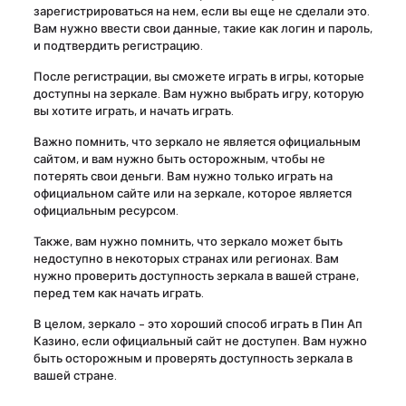
зарегистрироваться на нем, если вы еще не сделали это.
Вам нужно ввести свои данные, такие как логин и пароль,
и подтвердить регистрацию.
После регистрации, вы сможете играть в игры, которые
доступны на зеркале. Вам нужно выбрать игру, которую
вы хотите играть, и начать играть.
Важно помнить, что зеркало не является официальным
сайтом, и вам нужно быть осторожным, чтобы не
потерять свои деньги. Вам нужно только играть на
официальном сайте или на зеркале, которое является
официальным ресурсом.
Также, вам нужно помнить, что зеркало может быть
недоступно в некоторых странах или регионах. Вам
нужно проверить доступность зеркала в вашей стране,
перед тем как начать играть.
В целом, зеркало – это хороший способ играть в Пин Ап
Казино, если официальный сайт не доступен. Вам нужно
быть осторожным и проверять доступность зеркала в
вашей стране.