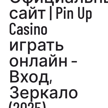
сайт | Pin Up
Casino
играть
онлайн –
Вход,
Зеркало
(2025)