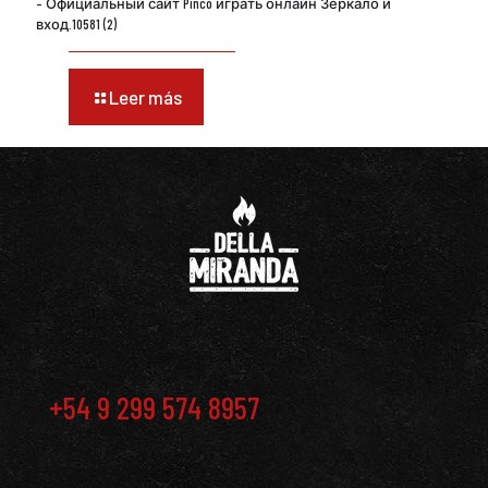
– Официальный сайт Pinco играть онлайн Зеркало и
вход.10581 (2)
Leer más
+54 9 299 574 8957