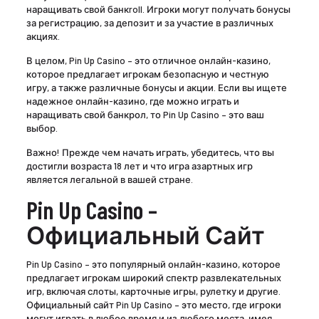
наращивать свой банкroll. Игроки могут получать бонусы
за регистрацию, за депозит и за участие в различных
акциях.
В целом, Pin Up Casino – это отличное онлайн-казино,
которое предлагает игрокам безопасную и честную
игру, а также различные бонусы и акции. Если вы ищете
надежное онлайн-казино, где можно играть и
наращивать свой банкрол, то Pin Up Casino – это ваш
выбор.
Важно! Прежде чем начать играть, убедитесь, что вы
достигли возраста 18 лет и что игра азартных игр
является легальной в вашей стране.
Pin Up Casino –
Официальный Сайт
Pin Up Casino – это популярный онлайн-казино, которое
предлагает игрокам широкий спектр развлекательных
игр, включая слоты, карточные игры, рулетку и другие.
Официальный сайт Pin Up Casino – это место, где игроки
могут играть в любое время и из любого места, имея