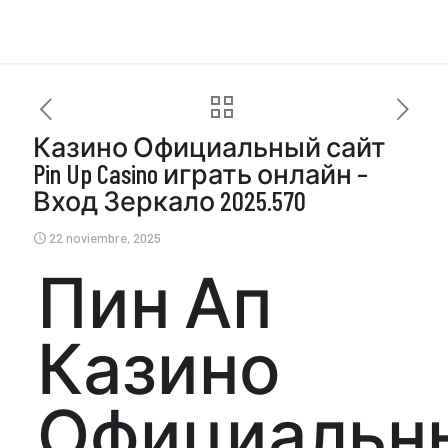
Казино Официальный сайт
Pin Up Casino играть онлайн –
Вход Зеркало 2025.570
22 noviembre, 2025
Пин Ап
Казино
Официальн